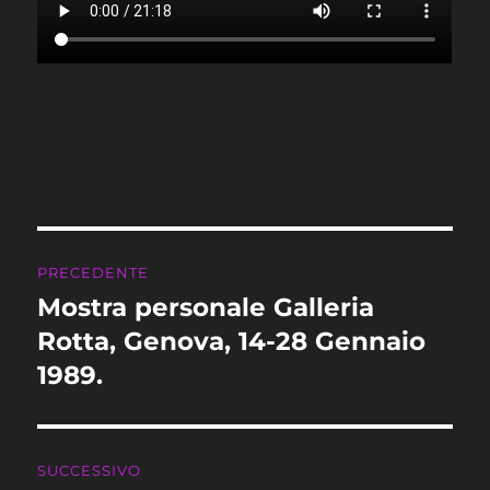
Navigazione
PRECEDENTE
articoli
Mostra personale Galleria
Articolo
precedente:
Rotta, Genova, 14-28 Gennaio
1989.
SUCCESSIVO